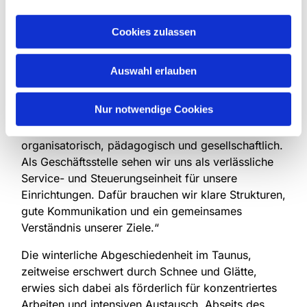
erfahrene Mitarbeiterin Adina Böckmann.
Mit Daniela Zimmermann als Sachbearbeiterin
Cookies zulassen
arbeitet seit wenigen Monaten Rebecca Wanke im
Sekretariat. Dekan Steffen Held, der die
Auswahl erlauben
Klausurtagung begleitete, freut sich mit den beiden
Geschäftsführerinnen über die Zuwächse: „Die
Nur notwendige Cookies
Anforderungen an die Arbeit von
Kindertagesstätten wachsen stetig –
organisatorisch, pädagogisch und gesellschaftlich.
Als Geschäftsstelle sehen wir uns als verlässliche
Service- und Steuerungseinheit für unsere
Einrichtungen. Dafür brauchen wir klare Strukturen,
gute Kommunikation und ein gemeinsames
Verständnis unserer Ziele.“
Die winterliche Abgeschiedenheit im Taunus,
zeitweise erschwert durch Schnee und Glätte,
erwies sich dabei als förderlich für konzentriertes
Arbeiten und intensiven Austausch. Abseits des