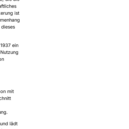
ftliches
erung ist
ammenhang
 dieses
 1937 ein
e Nutzung
on
ion mit
hnitt
ung.
und lädt