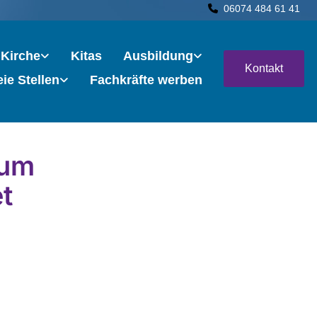
06074 484 61 41

 Kirche
Kitas
Ausbildung
Kontakt
eie Stellen
Fachkräfte werben
zum
t