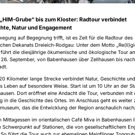
 „HIM-Grube“ bis zum Kloster: Radtour verbindet
hte, Natur und Engagement
gung auf Begegnung trifft, ist es Zeit für die Radtour des
chen Dekanats Dreieich-Rodgau: Unter dem Motto „Re(li)g
 führt die diesjährige ökumenische und ökologische Tour a
 26. September, von Babenhausen über Zellhausen bis nach
adt.
20 Kilometer lange Strecke verbindet Natur, Geschichte un
es Leben auf besondere Weise. Start ist um 10 Uhr an der St
ausen. Dort eröffnet eine Andacht die Tour, verbunden mit 
g in die Geschichte des Ortes. Im Anschluss geht es weiter
almuseum, das die Entwicklung der Region anschaulich nach
Mittagessen im orientalischen Café Miva in Babenhausen l
he Schwerpunkt auf Stationen, die von gesellschaftlichem E
 So führt die Tour auch zur ehemaligen Mainflinger Tongrube