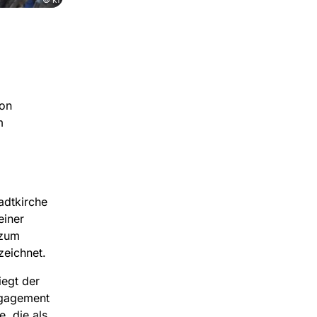
ion
m
d
adtkirche
einer
 zum
zeichnet.
iegt der
ngagement
, die als