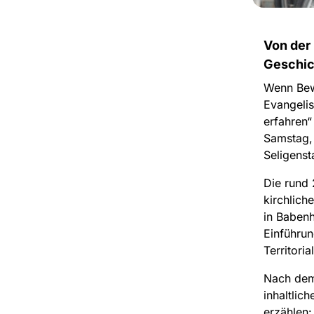
Von der
Geschic
Wenn Bewe
Evangelis
erfahren“
Samstag,
Seligenst
Die rund 
kirchlich
in Babenh
Einführun
Territori
Nach dem 
inhaltlic
erzählen: