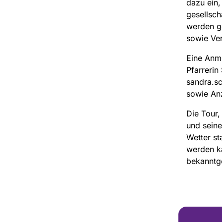
dazu ein,
gesellsch
werden ge
sowie Ver
Eine Anme
Pfarrerin
sandra.s
sowie An
Die Tour
und seine
Wetter st
werden k
bekanntg