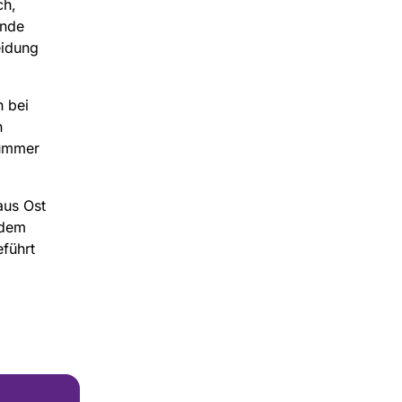
ch,
ende
eidung
h bei
n
nummer
aus Ost
edem
führt