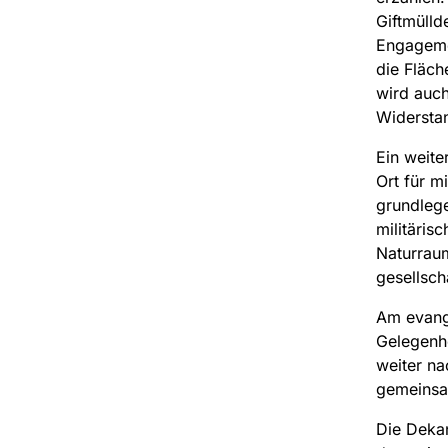
Giftmülld
Engagemen
die Fläc
wird auch
Widersta
Ein weite
Ort für m
grundlege
militäris
Naturraum
gesellsch
Am evange
Gelegenhe
weiter na
gemeinsa
Die Dekan