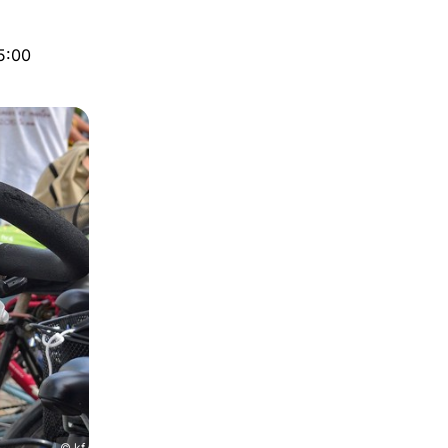
15:00
© kf