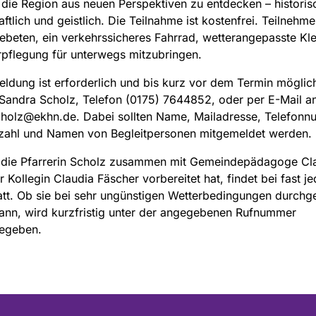
 die Region aus neuen Perspektiven zu entdecken – historis
aftlich und geistlich. Die Teilnahme ist kostenfrei. Teilnehm
beten, ein verkehrssicheres Fahrrad, wetterangepasste Kl
pflegung für unterwegs mitzubringen.
ldung ist erforderlich und bis kurz vor dem Termin möglic
 Sandra Scholz, Telefon (0175) 7644852, oder per E-Mail a
cholz@ekhn.de. Dabei sollten Name, Mailadresse, Telefon
zahl und Namen von Begleitpersonen mitgemeldet werden.
, die Pfarrerin Scholz zusammen mit Gemeindepädagoge Cl
r Kollegin Claudia Fäscher vorbereitet hat, findet bei fast j
att. Ob sie bei sehr ungünstigen Wetterbedingungen durchge
ann, wird kurzfristig unter der angegebenen Rufnummer
egeben.