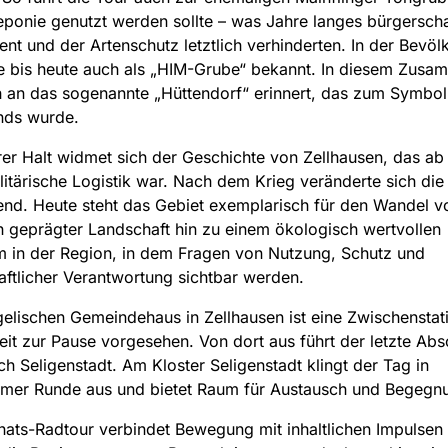
eponie genutzt werden sollte – was Jahre langes bürgerscha
t und der Artenschutz letztlich verhinderten. In der Bevölk
he bis heute auch als „HIM-Grube“ bekannt. In diesem Zus
 an das sogenannte „Hüttendorf“ erinnert, das zum Symbol
nds wurde.
rer Halt widmet sich der Geschichte von Zellhausen, das ab
ilitärische Logistik war. Nach dem Krieg veränderte sich di
nd. Heute steht das Gebiet exemplarisch für den Wandel v
ch geprägter Landschaft hin zu einem ökologisch wertvollen
 in der Region, in dem Fragen von Nutzung, Schutz und
aftlicher Verantwortung sichtbar werden.
lischen Gemeindehaus in Zellhausen ist eine Zwischenstat
it zur Pause vorgesehen. Von dort aus führt der letzte Absc
ch Seligenstadt. Am Kloster Seligenstadt klingt der Tag in
mer Runde aus und bietet Raum für Austausch und Begegn
ats-Radtour verbindet Bewegung mit inhaltlichen Impulsen 