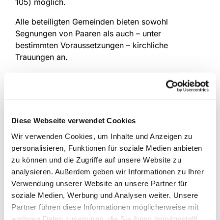
105) möglich.
Alle beteiligten Gemeinden bieten sowohl
Segnungen von Paaren als auch – unter
bestimmten Voraussetzungen – kirchliche
Trauungen an.
Von "frisch verliebt" bis "seit Jahrzehnten
zusammen"
Angesprochen sind Paare – ganz gleich, an
welchem Punkt ihrer Beziehung sie stehen: ob
Diese Webseite verwendet Cookies
frisch verliebt, seit Jahren verbunden,
Wir verwenden Cookies, um Inhalte und Anzeigen zu
unverheiratet, verheiratet, verlobt oder an einem
personalisieren, Funktionen für soziale Medien anbieten
Ehejubiläum. Paare können sich segnen lassen,
zu können und die Zugriffe auf unsere Website zu
unabhängig von formalen Voraussetzungen – als
analysieren. Außerdem geben wir Informationen zu Ihrer
Ausdruck ihrer Liebe, ihres Zusammenhalts und
Verwendung unserer Website an unsere Partner für
ihrer gemeinsamen Verantwortung. Das gilt für
soziale Medien, Werbung und Analysen weiter. Unsere
gemischtgeschlechtliche wie für
Partner führen diese Informationen möglicherweise mit
gleichgeschlechtliche Paare gleichermaßen. Wer
weiteren Daten zusammen, die Sie ihnen bereitgestellt