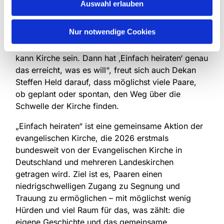
Erfahrungen, die unkompliziert sind und zugleich
Auswahl erlauben
berühren.
Nur notwendige Cookies
„Wenn Paare am Ende dieses Tages sagen: Das
war leicht – und gleichzeitig bedeutungsvoll. So
kann Kirche sein. Dann hat ‚Einfach heiraten‘ genau
das erreicht, was es will“, freut sich auch Dekan
Steffen Held darauf, dass möglichst viele Paare,
ob geplant oder spontan, den Weg über die
Schwelle der Kirche finden.
„Einfach heiraten“ ist eine gemeinsame Aktion der
evangelischen Kirche, die 2026 erstmals
bundesweit von der Evangelischen Kirche in
Deutschland und mehreren Landeskirchen
getragen wird. Ziel ist es, Paaren einen
niedrigschwelligen Zugang zu Segnung und
Trauung zu ermöglichen – mit möglichst wenig
Hürden und viel Raum für das, was zählt: die
eigene Geschichte und das gemeinsame