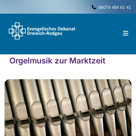
06074 484 61 41

Orgelmusik zur Marktzeit