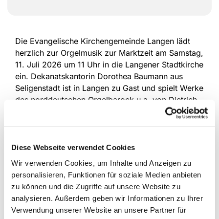
Die Evangelische Kirchengemeinde Langen lädt
herzlich zur Orgelmusik zur Marktzeit am Samstag,
11. Juli 2026 um 11 Uhr in die Langener Stadtkirche
ein. Dekanatskantorin Dorothea Baumann aus
Seligenstadt ist in Langen zu Gast und spielt Werke
des norddeutschen Orgelbarock u.a. von Dietrich
Buxtehude, Nicolaus Bruhns und Johann Sebastian
Bach.
Die Orgelmusik zur Marktzeit ist Teil der
Diese Webseite verwendet Cookies
Spendenaktion „Spitzenklang für Langen - Die
Wir verwenden Cookies, um Inhalte und Anzeigen zu
neue Orgel für die Stadtkirche“. Der Eintritt ist frei,
personalisieren, Funktionen für soziale Medien anbieten
alle Spenden kommen der neuen Orgel zugute.
zu können und die Zugriffe auf unsere Website zu
analysieren. Außerdem geben wir Informationen zu Ihrer
Verwendung unserer Website an unsere Partner für