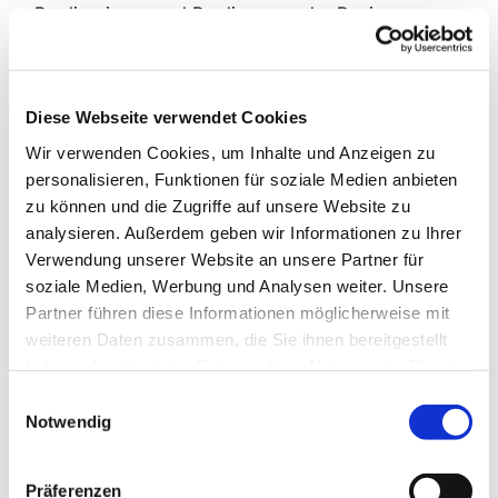
Predigerinnen und Prediger aus der Region
gestalten die Andachten gemeinsam mit ganz
unterschiedlichen Ensembles – von Chören über
Posaunenchöre bis hin zu kleineren Instrumental-
Diese Webseite verwendet Cookies
und Vokalgruppen. So erhält jeder Abend eine
eigene Klangfarbe und einen eigenen Zugang zu
Wir verwenden Cookies, um Inhalte und Anzeigen zu
Glauben und Besinnung.
personalisieren, Funktionen für soziale Medien anbieten
zu können und die Zugriffe auf unsere Website zu
Die besondere Atmosphäre der Schlosskirche trägt
analysieren. Außerdem geben wir Informationen zu Ihrer
ihren Teil dazu bei. Eingebettet in Wiesen und
Verwendung unserer Website an unsere Partner für
Wälder wird der Besuch oft Teil eines ganzen
soziale Medien, Werbung und Analysen weiter. Unsere
Nachmittags: ein Spaziergang durch die
Partner führen diese Informationen möglicherweise mit
Umgebung – und zum Abschluss ein Moment der
weiteren Daten zusammen, die Sie ihnen bereitgestellt
Ruhe, der Musik und der Konzentration.
haben oder die sie im Rahmen Ihrer Nutzung der Dienste
gesammelt haben.
Verantwortet wird die Reihe von der Evangelischen
Einwilligungsauswahl
Burgkirchengemeinde Dreieichenhain und dem
Notwendig
Evangelischen Dekanat Dreieich-Rodgau.
Präferenzen