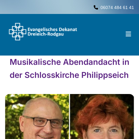
06074 484 61 41

Musikalische Abendandacht in
der Schlosskirche Philippseich