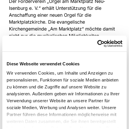
Der Förderverein „Orgel am Marktplatz Neu-
Isenburg e. V.“ erhält Unterstützung für die
Anschaffung einer neuen Orgel für die
Marktplatzkirche. Die evangelische
Kirchengemeinde „Am Marktplatz“ möchte damit
nicht nur die musikalischen Möglichkeiten
erweitern, sondern die Kirche zugleich stärker als
offenen Ort für Begegnung, Kultur und
Gemeinschaft in der Stadtgesellschaft etablieren.
Diese Webseite verwendet Cookies
Auch in Heusenstamm soll mit Hilfe der Förderung
Wir verwenden Cookies, um Inhalte und Anzeigen zu
eine neue Kirchenorgel entstehen. Der
personalisieren, Funktionen für soziale Medien anbieten
„Förderverein Evangelische Kirchengemeinde
zu können und die Zugriffe auf unsere Website zu
Heusenstamm e. V.“ plant ein modernes
analysieren. Außerdem geben wir Informationen zu Ihrer
zweimanualiges Instrument, das auf mehrere
Verwendung unserer Website an unsere Partner für
Bereiche der Kirche verteilt wird. Die bestehende
soziale Medien, Werbung und Analysen weiter. Unsere
kleine Orgel aus dem Jahr 1971 genügt den
Partner führen diese Informationen möglicherweise mit
heutigen Anforderungen der Kirchenmusik nicht
weiteren Daten zusammen, die Sie ihnen bereitgestellt
mehr. Durch die neue Lösung sollen musikalische
haben oder die sie im Rahmen Ihrer Nutzung der Dienste