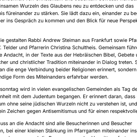
insamen Wurzeln des Glaubens neu zu entdecken und das
is füreinander zu stärken. Sie lädt dazu ein, einander zu b
er ins Gespräch zu kommen und den Blick für neue Perspek
gie gestalten Rabbi Andrew Steiman aus Frankfurt sowie Pfa
 Telder und Pfarrerin Christina Schultheis. Gemeinsam führ
e Andacht, in der Texte aus der Hebräischen Bibel, Gebete
her und christlicher Tradition miteinander in Dialog treten. 
 an die enge Verbindung beider Religionen erinnert, sonder
ndige Form des Miteinanders erfahrbar werden.
lsonntag wird in vielen evangelischen Gemeinden als Tag de
heit mit dem Judentum begangen. Er erinnert daran, dass
um ohne seine jüdischen Wurzeln nicht zu verstehen ist, und
ein Zeichen gegen Antisemitismus und für einen respektvoll
uss an die Andacht sind alle Besucherinnen und Besucher
n, bei einer kleinen Stärkung im Pfarrgarten miteinander ins