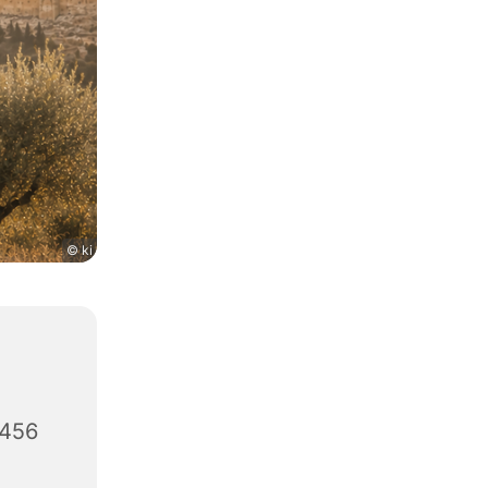
© ki
3456