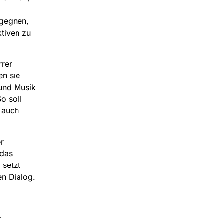
egegnen,
tiven zu
rrer
en sie
 und Musik
So soll
n auch
r
 das
 setzt
en Dialog.