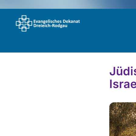
Jüdi
Isra