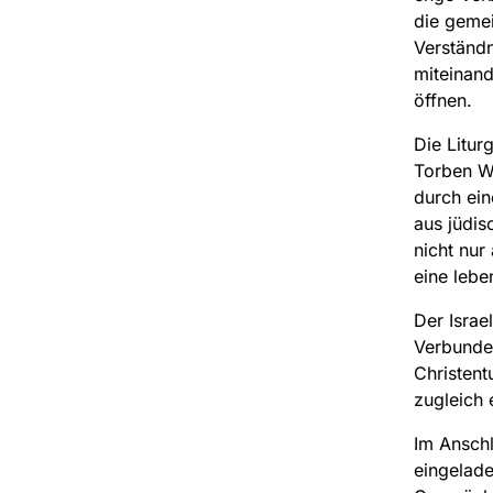
die geme
Verständn
miteinand
öffnen.
Die Litur
Torben W.
durch ein
aus jüdisc
nicht nur
eine lebe
Der Israe
Verbunden
Christent
zugleich 
Im Anschl
eingelade