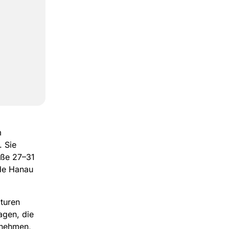
m
. Sie
aße 27–31
de Hanau
lturen
agen, die
unehmen,