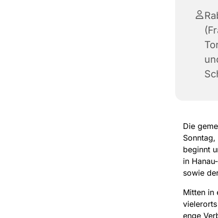
Ra
(Fr
To
und
Sc
Die geme
Sonntag, 
beginnt u
in Hanau
sowie der
Mitten in
vielerort
enge Ver