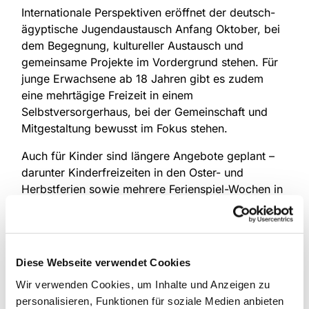
Internationale Perspektiven eröffnet der deutsch-
ägyptische Jugendaustausch Anfang Oktober, bei
dem Begegnung, kultureller Austausch und
gemeinsame Projekte im Vordergrund stehen. Für
junge Erwachsene ab 18 Jahren gibt es zudem
eine mehrtägige Freizeit in einem
Selbstversorgerhaus, bei der Gemeinschaft und
Mitgestaltung bewusst im Fokus stehen.
Auch für Kinder sind längere Angebote geplant –
darunter Kinderfreizeiten in den Oster- und
Herbstferien sowie mehrere Ferienspiel-Wochen in
verschiedenen Orten des Dekanats.
Von Festivals bis Fortbildung
Ergänzt werden die Freizeiten durch zahlreiche
Diese Webseite verwendet Cookies
Tages- und Wochenendangebote: Musik- und
Wir verwenden Cookies, um Inhalte und Anzeigen zu
Kreativworkshops, Projektchöre, Spieletage,
personalisieren, Funktionen für soziale Medien anbieten