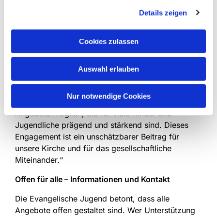
zeigt eindrucksvoll, wie lebendig, vielfältig und
Details zeigen
nah an den Lebenswelten junger Menschen die
evangelische Kinder- und Jugendarbeit in unserem
Cookies zulassen
Dekanat ist.“ Zugleich dankt sie ausdrücklich den
vielen Engagierten: „Mein Dank gilt den
hauptamtlich Mitarbeitenden, vor allem aber den
Auswahl erlauben
ehrenamtlich engagierten Teamerinnen, Teamern
und Gruppenleitenden. Sie bringen Zeit, Ideen,
Nur notwendige Cookies
Verantwortung und Herz ein – und machen damit
Angebote möglich, die für viele Kinder und
Jugendliche prägend und stärkend sind. Dieses
Engagement ist ein unschätzbarer Beitrag für
unsere Kirche und für das gesellschaftliche
Miteinander.“
Offen für alle – Informationen und Kontakt
Die Evangelische Jugend betont, dass alle
Angebote offen gestaltet sind. Wer Unterstützung