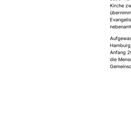
Kirche zw
übernimmt
Evangeli
nebenamtl
Aufgewach
Hamburg, 
Anfang 20
die Mensc
Gemeinsch