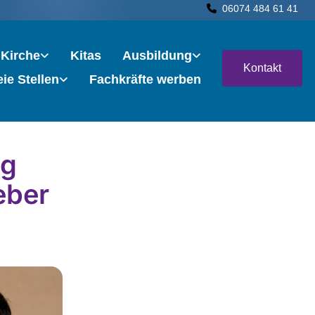
06074 484 61 41

 Kirche
Kitas
Ausbildung
Kontakt
eie Stellen
Fachkräfte werben
ng
eber