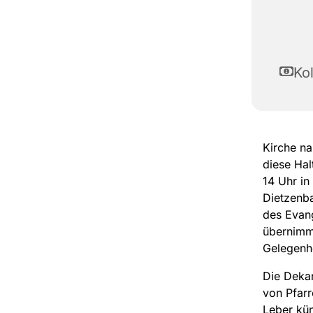
Ko
Kirche na
diese Hal
14 Uhr in
Dietzenba
des Evang
übernimm
Gelegenh
Die Deka
von Pfarr
Leber kün