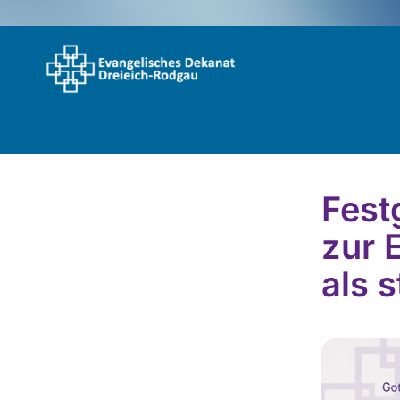
Fest
zur 
als 