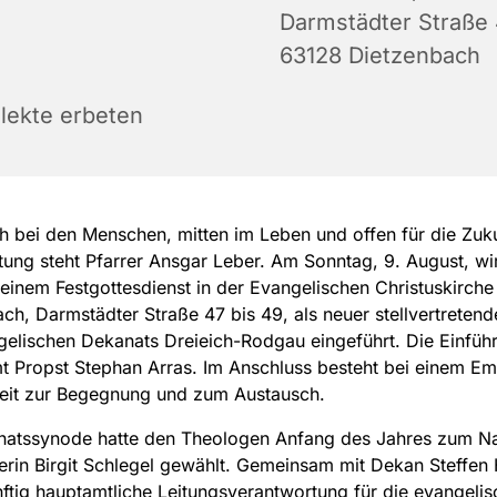
Darmstädter Straße 
63128 Dietzenbach
llekte erbeten
h bei den Menschen, mitten im Leben und offen für die Zuku
tung steht Pfarrer Ansgar Leber. Am Sonntag, 9. August, wi
 einem Festgottesdienst in der Evangelischen Christuskirche
ch, Darmstädter Straße 47 bis 49, als neuer stellvertreten
elischen Dekanats Dreieich-Rodgau eingeführt. Die Einfüh
t Propst Stephan Arras. Im Anschluss besteht bei einem E
eit zur Begegnung und zum Austausch.
natssynode hatte den Theologen Anfang des Jahres zum N
erin Birgit Schlegel gewählt. Gemeinsam mit Dekan Steffen 
ftig hauptamtliche Leitungsverantwortung für die evangelis