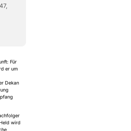
47,
nft: Für
rd er um
der Dekan
rung
mpfang
achfolger
Held wird
che