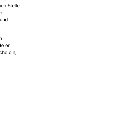
en Stelle
r
 und
n
de er
che ein,