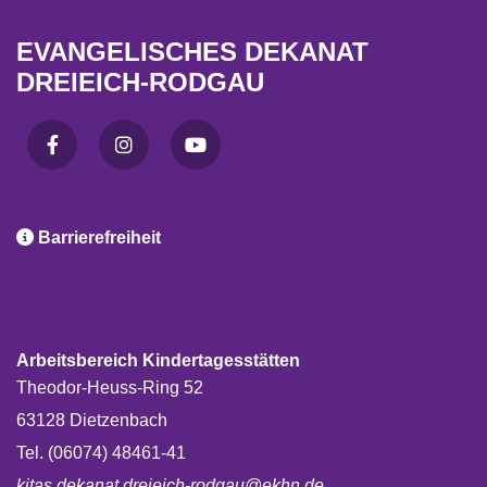
EVANGELISCHES DEKANAT
DREIEICH-RODGAU

Barrierefreiheit
Arbeitsbereich Kindertagesstätten
Theodor-Heuss-Ring 52
63128 Dietzenbach
Tel. (06074) 48461-41
kitas.dekanat.dreieich-rodgau@ekhn.de