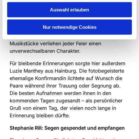
Samstag in die evangelische Kirche, wo
Auswahl erlauben
Dekanatskantorin Dorothea Baumann gemeinsam
mit einer Harfenistin und einer Sopranistin jede
Nur notwendige Cookies
Trauung und Segnung individuell musikalisch
gestaltete. Die sorgfältig ausgewählten
Musikstücke verliehen jeder Feier einen
unverwechselbaren Charakter.
Für bleibende Erinnerungen sorgte hier außerdem
Luzie Manthey aus Hainburg. Die fotobegeisterte
ehemalige Konfirmandin lichtete auf Wunsch die
Paare während ihrer Trauung oder Segnung ab.
Die besten Aufnahmen werden ihnen in den
kommenden Tagen zugesandt – als persönlicher
Gruß von einem Tag, der vielen noch lange in
Erinnerung bleiben dürfte.
Stephanie Rill: Segen gespendet und empfangen