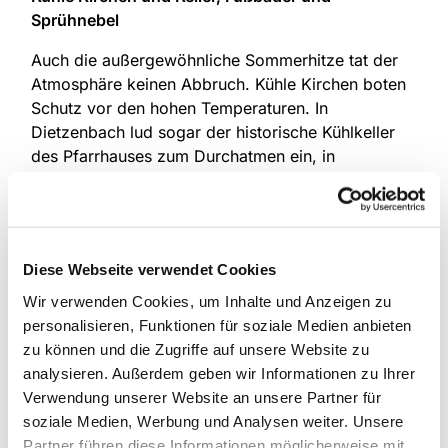
Sprühnebel
Auch die außergewöhnliche Sommerhitze tat der
Atmosphäre keinen Abbruch. Kühle Kirchen boten
Schutz vor den hohen Temperaturen. In
Dietzenbach lud sogar der historische Kühlkeller
des Pfarrhauses zum Durchatmen ein, in
Dudenhofen sorgten Sprühnebel und Fußbäder für
Erfrischung. Gastfreundschaft zeigte sich an
diesem Wochenende nicht nur in den
Gottesdiensten, sondern ebenso in den vielen
Diese Webseite verwendet Cookies
kleinen Aufmerksamkeiten am Rande – bis hin zur
spontan organisierten Runde Eis.
Wir verwenden Cookies, um Inhalte und Anzeigen zu
personalisieren, Funktionen für soziale Medien anbieten
In Dietzenbach wurde deutlich, wie unterschiedlich
zu können und die Zugriffe auf unsere Website zu
die Geschichten der Paare waren – und wie ähnlich
analysieren. Außerdem geben wir Informationen zu Ihrer
ihre Freude am Ende: „Jedes Paar brachte seine
Verwendung unserer Website an unsere Partner für
ganz eigene Geschichte mit“, sagt Pfarrerin
soziale Medien, Werbung und Analysen weiter. Unsere
Mareike Clausing. „Manche waren aufgeregt,
Partner führen diese Informationen möglicherweise mit