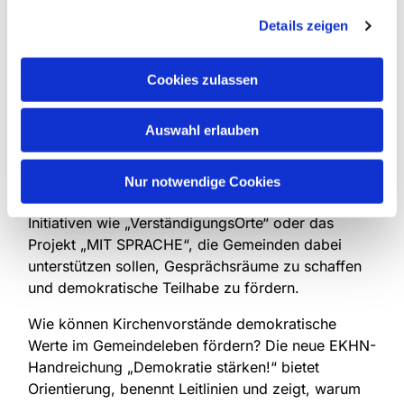
Gespräch könnten helfen, Verständnis und
Details zeigen
Empathie wachsen zu lassen.
Neben theologischen und rechtlichen Grundlagen
Cookies zulassen
enthält die Handreichung zahlreiche praktische
Hinweise: etwa zur Vorbereitung öffentlicher
Auswahl erlauben
Veranstaltungen, zum Umgang mit rechtsextremen
Angriffsstrategien oder zur Organisation von
Demonstrationen für Demokratie und
Nur notwendige Cookies
Menschenrechte. Vorgestellt werden außerdem
Initiativen wie „VerständigungsOrte“ oder das
Projekt „MIT SPRACHE“, die Gemeinden dabei
unterstützen sollen, Gesprächsräume zu schaffen
und demokratische Teilhabe zu fördern.
Wie können Kirchenvorstände demokratische
Werte im Gemeindeleben fördern? Die neue EKHN-
Handreichung „Demokratie stärken!“ bietet
Orientierung, benennt Leitlinien und zeigt, warum