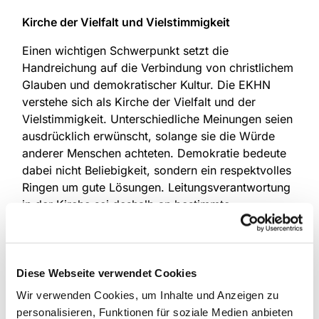
Kirche der Vielfalt und Vielstimmigkeit
Einen wichtigen Schwerpunkt setzt die
Handreichung auf die Verbindung von christlichem
Glauben und demokratischer Kultur. Die EKHN
verstehe sich als Kirche der Vielfalt und der
Vielstimmigkeit. Unterschiedliche Meinungen seien
ausdrücklich erwünscht, solange sie die Würde
anderer Menschen achteten. Demokratie bedeute
dabei nicht Beliebigkeit, sondern ein respektvolles
Ringen um gute Lösungen. Leitungsverantwortung
in der Kirche sei deshalb an bestimmte
Grundhaltungen gebunden: an
Menschenfreundlichkeit, Respekt, Offenheit,
Verantwortung und die Ablehnung jeder Form
gruppenbezogener Menschenfeindlichkeit.
Diese Webseite verwendet Cookies
Wir verwenden Cookies, um Inhalte und Anzeigen zu
Ausführlich erläutert die Handreichung auch die
personalisieren, Funktionen für soziale Medien anbieten
jüngsten Änderungen der