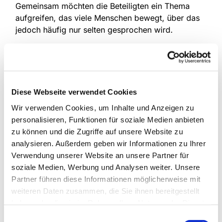
Gemeinsam möchten die Beteiligten ein Thema
aufgreifen, das viele Menschen bewegt, über das
jedoch häufig nur selten gesprochen wird.
Die Predigt hält Pfarrerin Sandra Scholz, Pfarrerin
für Ökumene und gesellschaftliche Verantwortung
im Evangelischen Dekanat Dreieich-Rodgau. Sie
beschäftigt sich seit mehreren Monaten intensiv mit
Diese Webseite verwendet Cookies
dem Thema Einsamkeit und bringt Erkenntnisse
Wir verwenden Cookies, um Inhalte und Anzeigen zu
aus ihrer Studienzeit ebenso ein wie biblische
personalisieren, Funktionen für soziale Medien anbieten
Impulse und Erfahrungen aus der Praxis. Dabei
zu können und die Zugriffe auf unsere Website zu
geht es unter anderem um die Frage, wie Glaube,
analysieren. Außerdem geben wir Informationen zu Ihrer
Gemeinschaft und gelebte Nächstenliebe
Verwendung unserer Website an unsere Partner für
Menschen stärken können, die Einsamkeit erleben.
soziale Medien, Werbung und Analysen weiter. Unsere
Der Diakoniegottesdienst ist Teil verschiedener
Partner führen diese Informationen möglicherweise mit
Veranstaltungen, mit denen Kirchengemeinden,
weiteren Daten zusammen, die Sie ihnen bereitgestellt
diakonische Einrichtungen und weitere
haben oder die sie im Rahmen Ihrer Nutzung der Dienste
Kooperationspartner das Thema Einsamkeit aus
gesammelt haben.
Einwilligungsauswahl