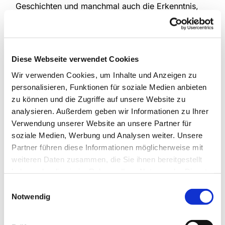
Geschichten und manchmal auch die Erkenntnis,
dass die schönsten Sommerabende oft die
ungeplanten sind.
Zum Auftakt am Dienstag, 30. Juni, startet die
Diese Webseite verwendet Cookies
Reihe mit einem Schlemmergarten und einem
erweiterten gastronomischen Angebot. An jedem
Wir verwenden Cookies, um Inhalte und Anzeigen zu
Abend gibt es außerdem Live-Musik. Fester
personalisieren, Funktionen für soziale Medien anbieten
Bestandteil der „Auszeit“ ist die Cocktaillounge von
zu können und die Zugriffe auf unsere Website zu
Manfred Herrmann.
analysieren. Außerdem geben wir Informationen zu Ihrer
Verwendung unserer Website an unsere Partner für
Ab Dienstag, 21. Juli, sorgen Mitarbeitende der
soziale Medien, Werbung und Analysen weiter. Unsere
Kirchengemeinde zusätzlich für wechselnde
Partner führen diese Informationen möglicherweise mit
kulinarische Angebote – von Waffeln und
weiteren Daten zusammen, die Sie ihnen bereitgestellt
Flammkuchen über Gegrilltes und Hot Dogs bis hin
haben oder die sie im Rahmen Ihrer Nutzung der Dienste
zu Sektbar und Weinstand.
gesammelt haben.
Einwilligungsauswahl
Notwendig
Die Teilnahme ist kostenlos. Das aktuelle
Programm ist unter
langen-evangelisch.de
zu
finden.